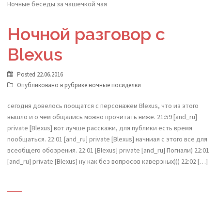
Ночные беседы за чашечкой чая
Ночной разговор с
Blexus
Posted
22.06.2016
Опубликовано в рубрике
ночные посиделки
сегодня довелось поощатся с персонажем Blexus, что из этого
вышло и о чем общались можно прочитать ниже. 21:59 [and_ru]
private [Blexus] вот лучше расскажи, для публики есть время
пообщаться. 22:01 [and_ru] private [Blexus] начниая с этого все для
всеобщего обозрения. 22:01 [Blexus] private [and_ru] Погнали) 22:01
[and_ru] private [Blexus] ну как без вопросов каверзных))) 22:02 […]